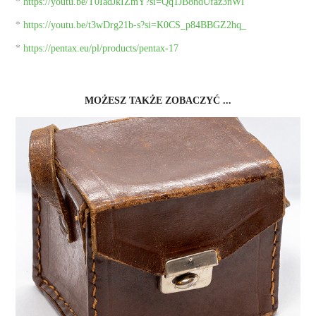
*
https://youtu.be/T0IadJkIZmY?si=Qq1JB8hdUfaz3nWl
*
https://youtu.be/t3wDrg21b-s?si=K0CS_p84BBGZ2hq_
*
https://pentax.eu/pl/products/pentax-17
MOŻESZ TAKŻE ZOBACZYĆ ...