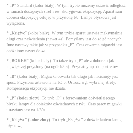
* „
P
” Standard (kolor biały). W tym trybie możemy ustawić odległość
w ramach dostępnych stref i ew. skorygować ekspozycję. Aparat sam
dobiera ekspozycję celując w przysłonę f/8. Lampa błyskowa jest
wyłączona.
* „
Księżyc
” (kolor biały). W tym trybie aparat ustawia maksymalnie
długi czas naświetlenia (nawet 4s). Pomyślany jest do zdjęć nocnych.
Inne nastawy takie jak w przypadku „P”. Czas otwarcia migawki jest
opóźniony nawet do 4s.
* „
BOKEH
” (kolor biały). To także tryb „P” ale z doborem jak
największej przysłony (na ogół f/3.5). Przydatny np. do portretów.
* „
B
” (kolor biały). Migawka otwarta tak długo jak naciśnięty jest
spust. Przysłona ustawiona na f/3.5. Ostrość wg. wybranej strefy.
Kompensacja ekspozycji nie działa.
* „
P
”
(kolor złoty)
. To tryb „P” z forsowaniem doświetlającego
błysku lampy dla obiektów oświetlanych z tyłu. Czas pracy migawki
ustawiany jest na 1/30s.
* „
Księżyc
”
(kolor złoty)
. To tryb „Księżyc” z doświetlaniem lampą
błyskową.