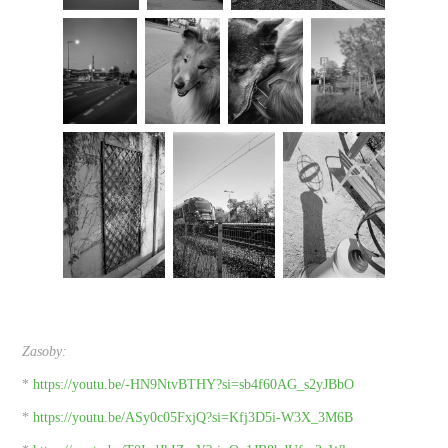
Zasoby:
*
https://youtu.be/-HN9NtvBTHY?si=sb4f60AG_s2yJBbO
*
https://youtu.be/ASy0c05FxjQ?si=Kfj3D5i-W3X_3M6B