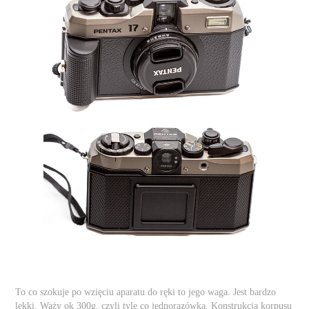
To co szokuje po wzięciu aparatu do ręki to jego waga. Jest bardzo
lekki. Waży ok 300g, czyli tyle co jednorazówka. Konstrukcja korpusu