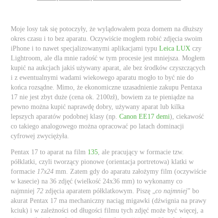
Moje losy tak się potoczyły, że wylądowałem poza domem na dłuższy
okres czasu i to bez aparatu. Oczywiście mogłem robić zdjęcia swoim
iPhone i to nawet specjalizowanymi aplikacjami typu
Leica LUX
czy
Lightroom, ale dla mnie radość w tym procesie jest mniejsza. Mogłem
kupić na aukcjach jakiś używany aparat, ale bez środków czyszczących
i z ewentualnymi wadami wiekowego aparatu mogło to być nie do
końca rozsądne. Mimo, że ekonomiczne uzasadnienie zakupu Pentaxa
17 nie jest zbyt duże (cena ok. 2100zł), bowiem za te pieniądze na
pewno można kupić naprawdę dobry, używany aparat lub kilka
lepszych aparatów podobnej klasy (np.
Canon EE17 demi
), ciekawość
co takiego analogowego można opracować po latach dominacji
cyfrowej zwyciężyła.
Pentax 17 to aparat na film
135
, ale pracujący w formacie tzw.
półklatki, czyli tworzący pionowe (orientacja portretowa) klatki w
formacie
17x24
mm. Zatem gdy do aparatu założymy film (oczywiście
w kasecie) na 36 zdjęć (wielkość 24x36 mm) to wykonamy co
najmniej
72
zdjęcia aparatem półklatkowym. Piszę „
co najmniej
” bo
akurat Pentax 17 ma mechaniczny naciąg migawki (dźwignia na prawy
kciuk) i w zależności od długości filmu tych zdjęć może być więcej, a