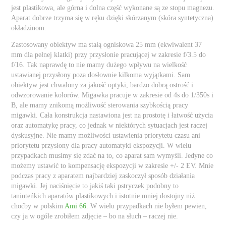
jest plastikowa, ale górna i dolna część wykonane są ze stopu magnezu.
Aparat dobrze trzyma się w ręku dzięki skórzanym (skóra syntetyczna)
okładzinom.
Zastosowany obiektyw ma stałą ogniskowa 25 mm (ekwiwalent 37
mm dla pełnej klatki) przy przysłonie pracującej w zakresie f/3.5 do
f/16. Tak naprawdę to nie mamy dużego wpływu na wielkość
ustawianej przysłony poza dosłownie kilkoma wyjątkami. Sam
obiektyw jest chwalony za jakość optyki, bardzo dobrą ostrość i
odwzorowanie kolorów. Migawka pracuje w zakresie od 4s do 1/350s i
B, ale mamy znikomą możliwość sterowania szybkością pracy
migawki. Cała konstrukcja nastawiona jest na prostotę i łatwość użycia
oraz automatykę pracy, co jednak w niektórych sytuacjach jest raczej
dyskusyjne. Nie mamy możliwości ustawienia priorytetu czasu ani
priorytetu przysłony dla pracy automatyki ekspozycji. W wielu
przypadkach musimy się zdać na to, co aparat sam wymyśli. Jedyne co
możemy ustawić to kompensację ekspozycji w zakresie +/- 2 EV. Mnie
podczas pracy z aparatem najbardziej zaskoczył sposób działania
migawki. Jej naciśnięcie to jakiś taki pstryczek podobny to
taniuteńkich aparatów plastikowych i istotnie mniej dostojny niż
choćby w polskim
Ami 66
. W wielu przypadkach nie byłem pewien,
czy ja w ogóle zrobiłem zdjęcie – bo na słuch – raczej nie.