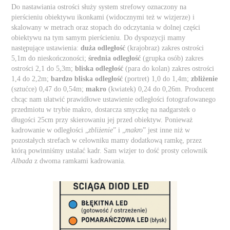
Do nastawiania ostrości służy system strefowy oznaczony na
pierścieniu obiektywu ikonkami (widocznymi też w wizjerze) i
skalowany w metrach oraz stopach do odczytania w dolnej części
obiektywu na tym samym pierścieniu. Do dyspozycji mamy
następujące ustawienia:
duża odległość
(krajobraz) zakres ostrości
5,1m do nieskończoności;
średnia odległość
(grupka osób) zakres
ostrości 2,1 do 5,3m;
bliska odległość
(para do kolan) zakres ostrości
1,4 do 2,2m;
bardzo bliska odległość
(portret) 1,0 do 1,4m;
zbliżenie
(sztućce) 0,47 do 0,54m;
makro
(kwiatek) 0,24 do 0,26m. Producent
chcąc nam ułatwić prawidłowe ustawienie odległości fotografowanego
przedmiotu w trybie makro, dostarcza smyczkę na nadgarstek o
długości 25cm przy skierowaniu jej przed obiektyw. Ponieważ
kadrowanie w odległości „
zbliżenie
” i „
makro
” jest inne niż w
pozostałych strefach w celowniku mamy dodatkową ramkę, przez
którą powinniśmy ustalać kadr. Sam wizjer to dość prosty celownik
Albada
z dwoma ramkami kadrowania.