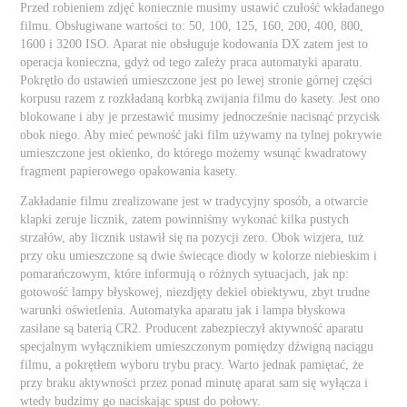
Przed robieniem zdjęć koniecznie musimy ustawić czułość wkładanego
filmu. Obsługiwane wartości to: 50, 100, 125, 160, 200, 400, 800,
1600 i 3200 ISO. Aparat nie obsługuje kodowania DX zatem jest to
operacja konieczna, gdyż od tego zależy praca automatyki aparatu.
Pokrętło do ustawień umieszczone jest po lewej stronie górnej części
korpusu razem z rozkładaną korbką zwijania filmu do kasety. Jest ono
blokowane i aby je przestawić musimy jednocześnie nacisnąć przycisk
obok niego. Aby mieć pewność jaki film używamy na tylnej pokrywie
umieszczone jest okienko, do którego możemy wsunąć kwadratowy
fragment papierowego opakowania kasety.
Zakładanie filmu zrealizowane jest w tradycyjny sposób, a otwarcie
klapki zeruje licznik, zatem powinniśmy wykonać kilka pustych
strzałów, aby licznik ustawił się na pozycji zero. Obok wizjera, tuż
przy oku umieszczone są dwie świecące diody w kolorze niebieskim i
pomarańczowym, które informują o różnych sytuacjach, jak np:
gotowość lampy błyskowej, niezdjęty dekiel obiektywu, zbyt trudne
warunki oświetlenia. Automatyka aparatu jak i lampa błyskowa
zasilane są baterią CR2. Producent zabezpieczył aktywność aparatu
specjalnym wyłącznikiem umieszczonym pomiędzy dźwigną naciągu
filmu, a pokrętłem wyboru trybu pracy. Warto jednak pamiętać, że
przy braku aktywności przez ponad minutę aparat sam się wyłącza i
wtedy budzimy go naciskając spust do połowy.