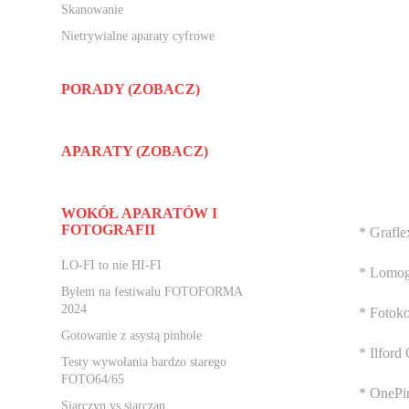
Skanowanie
Nietrywialne aparaty cyfrowe
PORADY (ZOBACZ)
APARATY (ZOBACZ)
WOKÓŁ APARATÓW I
FOTOGRAFII
* Grafl
LO-FI to nie HI-FI
* Lomog
Byłem na festiwalu FOTOFORMA
2024
* Fotok
Gotowanie z asystą pinhole
* Ilford
Testy wywołania bardzo starego
FOTO64/65
* OnePi
Siarczyn vs siarczan