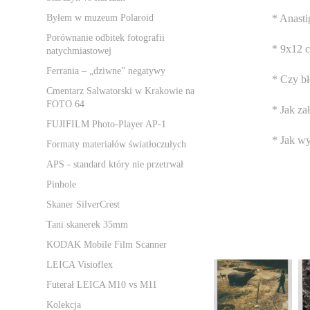
* Anast
Byłem w muzeum Polaroid
Porównanie odbitek fotografii
* 9x12 
natychmiastowej
Ferrania – „dziwne” negatywy
* Czy b
Cmentarz Salwatorski w Krakowie na
FOTO 64
* Jak za
FUJIFILM Photo-Player AP-1
* Jak w
Formaty materiałów światłoczułych
APS - standard który nie przetrwał
Pinhole
Skaner SilverCrest
Tani skanerek 35mm
KODAK Mobile Film Scanner
LEICA Visioflex
Futerał LEICA M10 vs M11
Kolekcja