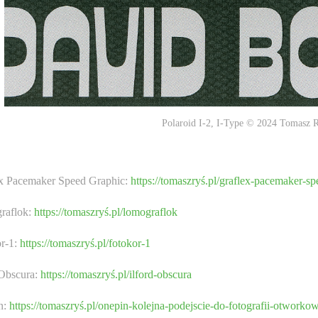
Polaroid I-2, I-Type © 2024 Tomasz 
ex Pacemaker Speed Graphic:
https://tomaszryś.pl/graflex-pacemaker-s
raflok:
https://tomaszryś.pl/lomograflok
or-1:
https://tomaszryś.pl/fotokor-1
 Obscura:
https://tomaszryś.pl/ilford-obscura
n:
https://tomaszryś.pl/onepin-kolejna-podejscie-do-fotografii-otworko