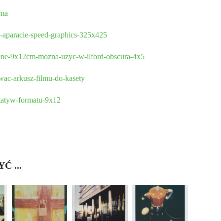
ima
w-aparacie-speed-graphics-325x425
blone-9x12cm-mozna-uzyc-w-ilford-obscura-4x5
owac-arkusz-filmu-do-kasety
egatyw-formatu-9x12
 ...