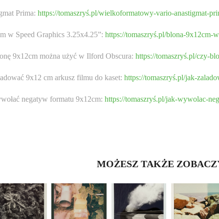
igmat Prima:
https://tomaszryś.pl/wielkoformatowy-vario-anastigmat-pr
cm w Speed Graphics 3.25x4.25”:
https://tomaszryś.pl/blona-9x12cm-
łonę 9x12cm można użyć w Ilford Obscura:
https://tomaszryś.pl/czy-
ładować 9x12 cm arkusz filmu do kaset:
https://tomaszryś.pl/jak-zalad
ywołać negatyw formatu 9x12cm:
https://tomaszryś.pl/jak-wywolac-n
MOŻESZ TAKŻE ZOBACZYĆ