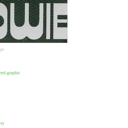
Ryś
peed-graphic
wej