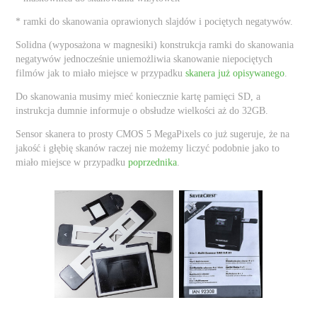
* ramki do skanowania oprawionych slajdów i pociętych negatywów.
Solidna (wyposażona w magnesiki) konstrukcja ramki do skanowania
negatywów jednocześnie uniemożliwia skanowanie niepociętych
filmów jak to miało miejsce w przypadku
skanera już opisywanego
.
Do skanowania musimy mieć koniecznie kartę pamięci SD, a
instrukcja dumnie informuje o obsłudze wielkości aż do 32GB.
Sensor skanera to prosty CMOS 5 MegaPixels co już sugeruje, że na
jakość i głębię skanów raczej nie możemy liczyć podobnie jako to
miało miejsce w przypadku
poprzednika
.