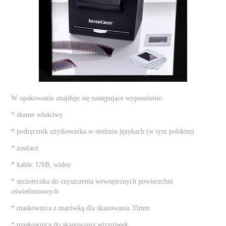
W opakowaniu znajduje się następujące wyposażenie:
* skaner właściwy
* podręcznik użytkownika w siedmiu językach (w tym polskim)
* zasilacz
* kable: USB, wideo
* szczoteczka do czyszczenia wewnętrznych powierzchni
oświetleniowych
* maskownica z matówką dla skanowania 35mm
* maskownica do skanowania wizytówek