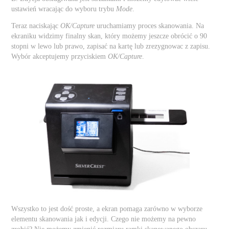
ustawień wracając do wyboru trybu
Mode
.
Teraz naciskając
OK/Capture
uruchamiamy proces skanowania. Na
ekraniku widzimy finalny skan, który możemy jeszcze obrócić o 90
stopni w lewo lub prawo, zapisać na kartę lub zrezygnowac z zapisu.
Wybór akceptujemy przyciskiem
OK/Capture
.
Wszystko to jest dość proste, a ekran pomaga zarówno w wyborze
elementu skanowania jak i edycji. Czego nie możemy na pewno