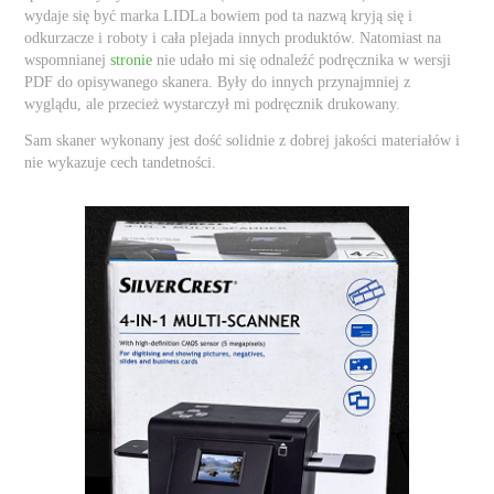
wydaje się być marka LIDLa bowiem pod ta nazwą kryją się i
odkurzacze i roboty i cała plejada innych produktów. Natomiast na
wspomnianej
stronie
nie udało mi się odnaleźć podręcznika w wersji
PDF do opisywanego skanera. Były do innych przynajmniej z
wyglądu, ale przecież wystarczył mi podręcznik drukowany.
Sam skaner wykonany jest dość solidnie z dobrej jakości materiałów i
nie wykazuje cech tandetności.