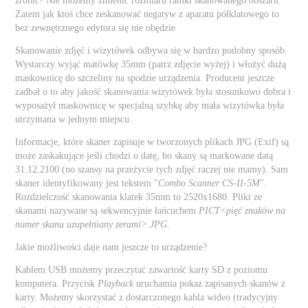
zrobić? Nie możemy zmienić rozmiaru ramki skanowanego obszaru.
Zatem jak ktoś chce zeskanować negatyw z aparatu półklatowego to
bez zewnętrznego edytora się nie obędzie
Skanowanie zdjęć i wizytówek odbywa się w bardzo podobny sposób.
Wystarczy wyjąć matówkę 35mm (patrz zdjęcie wyżej) i włożyć dużą
maskownicę do szczeliny na spodzie urządzenia. Producent jeszcze
zadbał o to aby jakość skanowania wizytówek była stosunkowo dobra i
wyposażył maskownicę w specjalną szybkę aby mała wizytówka była
utrzymana w jednym miejscu.
Informacje, które skaner zapisuje w tworzonych plikach JPG (Exif) są
może zaskakujące jeśli chodzi o datę, bo skany są markowane datą
31.12.2100 (no szansy na przeżycie tych zdjęć raczej nie mamy). Sam
skaner identyfikowany jest tekstem "
Combo Scanner CS-II-5M
".
Rozdzielczość skanowania klatek 35mm to 2520x1680. Pliki ze
skanami nazywane są sekwencyjnie łańcuchem
PICT<pięć znaków na
numer skanu uzupełniany zerami>.JPG
.
Jakie możliwości daje nam jeszcze to urządzenie?
Kablem USB możemy przeczytać zawartość karty SD z poziomu
komputera. Przycisk
Playback
uruchamia pokaz zapisanych skanów z
karty. Możemy skorzystać z dostarczonego kabla wideo (tradycyjny