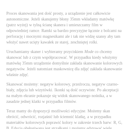
Proces skanowania jest dość prosty, a urządzenie jest całkowicie
autonomiczne. Jeżeli skanujemy błony 35mm wkładamy matówkę
(patrz wyżej) w tylną ścianę skanera i umieszczamy film w
odpowiedniej ramce. Ramki sa bardzo precyzyjne łącznie z bolcami na
perforację i mocnymi magnesikami ale i tak nie widzę szansy aby tam
włożyć nawet ucięty kawałek ze starej, zeschniętej rolki.
Uruchamiamy skaner i wybieramy przyciskiem
Mode
co chcemy
skanować lub z czym współpracować. W przypadku kiedy włożymy
matówkę 35mm urządzenie domyślnie zakłada skanowanie kolorowych
negatywów. Jeżeli natomiast maskownicę dla zdjęć zakłada skanowanie
właśnie zdjęć.
Skanować możemy: negatyw kolorowy, przeźrocza, negatyw czarno-
biały, zdjęcia lub wizytówki. Ikonki są dość oczywiste. Po akceptacji
na małym ekranie pokazuje się widok skanowanego nośnika, a w
zasadzie jednej klatki w przypadku filmów.
Teraz mamy do dyspozycji możliwości edycyjne. Możemy skan
obrócić, odwrócić, rozjaśnić lub ściemnić klatkę, a w przypadku
materiałów kolorowych poprawić kolory w zakresie trzech barw: R, G,
B. Edycja obsługiwana jest strzałkami i możemy edytować wiele