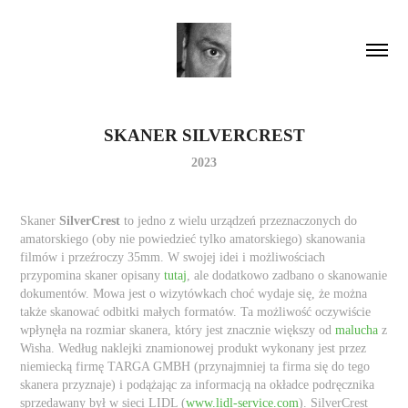
SKANER SILVERCREST
2023
Skaner
SilverCrest
to jedno z wielu urządzeń przeznaczonych do
amatorskiego (oby nie powiedzieć tylko amatorskiego) skanowania
filmów i przeźroczy 35mm. W swojej idei i możliwościach
przypomina skaner opisany
tutaj
, ale dodatkowo zadbano o skanowanie
dokumentów. Mowa jest o wizytówkach choć wydaje się, że można
także skanować odbitki małych formatów. Ta możliwość oczywiście
wpłynęła na rozmiar skanera, który jest znacznie większy od
malucha
z
Wisha. Według naklejki znamionowej produkt wykonany jest przez
niemiecką firmę TARGA GMBH (przynajmniej ta firma się do tego
skanera przyznaje) i podążając za informacją na okładce podręcznika
sprzedawany był w sieci LIDL (
www.lidl-service.com
). SilverCrest