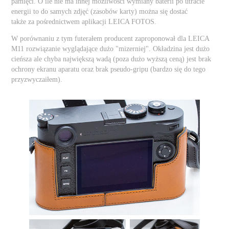
pamięci. O ile nie ma innej możliwości wymiany baterii po utracie
energii to do samych zdjęć (zasobów karty) można się dostać
także za pośrednictwem aplikacji LEICA FOTOS.
W porównaniu z tym futerałem producent zaproponował dla LEICA
M11 rozwiązanie wyglądające dużo "mizerniej". Okładzina jest dużo
cieńsza ale chyba największą wadą (poza dużo wyższą ceną) jest brak
ochrony ekranu aparatu oraz brak pseudo-gripu (bardzo się do tego
przyzwyczaiłem).