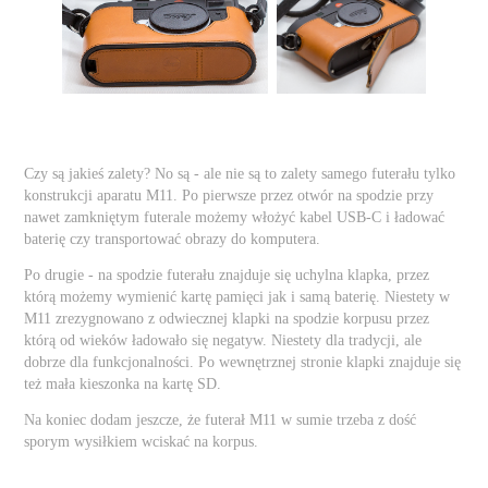
Czy są jakieś zalety? No są - ale nie są to zalety samego futerału tylko
konstrukcji aparatu M11. Po pierwsze przez otwór na spodzie przy
nawet zamkniętym futerale możemy włożyć kabel USB-C i ładować
baterię czy transportować obrazy do komputera.
Po drugie - na spodzie futerału znajduje się uchylna klapka, przez
którą możemy wymienić kartę pamięci jak i samą baterię. Niestety w
M11 zrezygnowano z odwiecznej klapki na spodzie korpusu przez
którą od wieków ładowało się negatyw. Niestety dla tradycji, ale
dobrze dla funkcjonalności. Po wewnętrznej stronie klapki znajduje się
też mała kieszonka na kartę SD.
Na koniec dodam jeszcze, że futerał M11 w sumie trzeba z dość
sporym wysiłkiem wciskać na korpus.