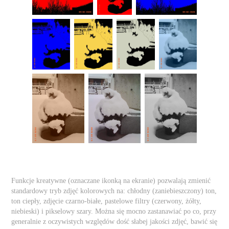
Funkcje kreatywne (oznaczane ikonką na ekranie) pozwalają zmienić
standardowy tryb zdjęć kolorowych na: chłodny (zaniebieszczony) ton,
ton ciepły, zdjęcie czarno-białe, pastelowe filtry (czerwony, żółty,
niebieski) i pikselowy szary. Można się mocno zastanawiać po co, przy
generalnie z oczywistych względów dość słabej jakości zdjęć, bawić się