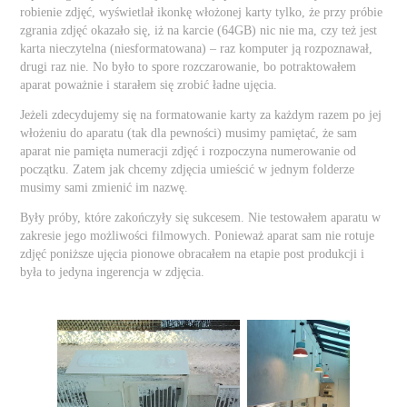
robienie zdjęć, wyświetlał ikonkę włożonej karty tylko, że przy próbie
zgrania zdjęć okazało się, iż na karcie (64GB) nic nie ma, czy też jest
karta nieczytelna (niesformatowana) – raz komputer ją rozpoznawał,
drugi raz nie. No było to spore rozczarowanie, bo potraktowałem
aparat poważnie i starałem się zrobić ładne ujęcia.
Jeżeli zdecydujemy się na formatowanie karty za każdym razem po jej
włożeniu do aparatu (tak dla pewności) musimy pamiętać, że sam
aparat nie pamięta numeracji zdjęć i rozpoczyna numerowanie od
początku. Zatem jak chcemy zdjęcia umieścić w jednym folderze
musimy sami zmienić im nazwę.
Były próby, które zakończyły się sukcesem. Nie testowałem aparatu w
zakresie jego możliwości filmowych. Ponieważ aparat sam nie rotuje
zdjęć poniższe ujęcia pionowe obracałem na etapie post produkcji i
była to jedyna ingerencja w zdjęcia.