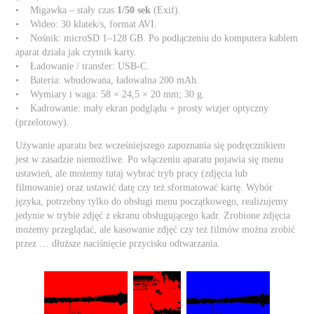
• Migawka – stały czas
1/50 sek
(Exif).
• Wideo: 30 klatek/s, format AVI.
• Nośnik: microSD 1–128 GB. Po podłączeniu do komputera kablem
aparat działa jak czytnik karty.
• Ładowanie / transfer: USB-C.
• Bateria: wbudowana, ładowalna 200 mAh.
• Wymiary i waga: 58 × 24,5 × 20 mm; 30 g.
• Kadrowanie: mały ekran podglądu + prosty wizjer optyczny
(przelotowy).
Używanie aparatu bez wcześniejszego zapoznania się podręcznikiem
jest w zasadzie niemożliwe. Po włączeniu aparatu pojawia się menu
ustawień, ale możemy tutaj wybrać tryb pracy (zdjęcia lub
filmowanie) oraz ustawić datę czy też sformatować kartę. Wybór
języka, potrzebny tylko do obsługi menu początkowego, realizujemy
jedynie w trybie zdjęć z ekranu obsługującego kadr. Zrobione zdjęcia
możemy przeglądać, ale kasowanie zdjęć czy też filmów można zrobić
przez … dłuższe naciśnięcie przycisku odtwarzania.