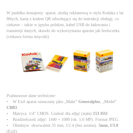
W pudełku dostajemy: aparat, ulotkę reklamową w stylu Kodaka z lat
80tych, kartę z kodem QR odwołujący się do instrukcji obsługi, co
ciekawe – także w języku polskim, kabel USB do ładowania i
transmisji danych, skuwki do wykorzystania aparatu jak breloczeka
(ciekawa forma smyczki).
Podstawowe dane techniczne:
• W Exif aparat oznaczany jako „Make”
Generalplus
, „Model”
CBB3
.
• Matryca: 1/4” CMOS. Czułość dla zdjęć (stała)
153 ISO
.
• Rozdzielczość zdjęć: 1440 × 1080 (ok. 1,6 MP). Format JPEG.
• Obiektyw: ekwiwalent 35 mm, f/2.4 (bez zoomu).
5mm, f/3.0
(Exif).