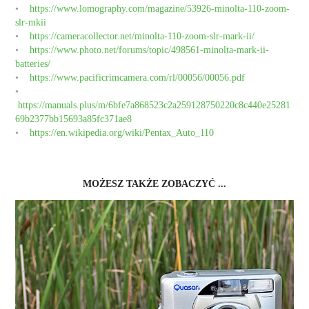
•
https://www.lomography.com/magazine/53926-minolta-110-zoom-
slr-mkii
•
https://cameracollector.net/minolta-110-zoom-slr-mark-ii/
•
https://www.photo.net/forums/topic/498561-minolta-mark-ii-
batteries/
•
https://www.pacificrimcamera.com/rl/00056/00056.pdf
•
https://manuals.plus/m/6bfe7a868523c2a259128750220c8c440e25281
69b2377bb15693a85fc371ae8
•
https://en.wikipedia.org/wiki/Pentax_Auto_110
MOŻESZ TAKŻE ZOBACZYĆ ...