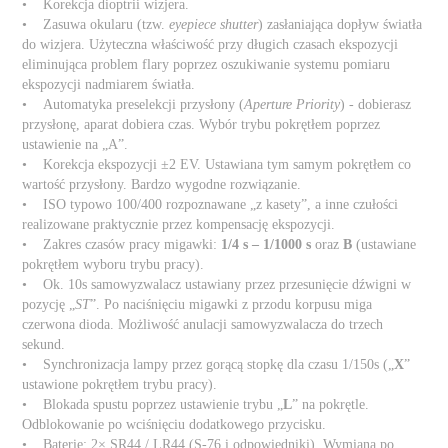
• Korekcja dioptrii wizjera.
• Zasuwa okularu (tzw.
eyepiece shutter
) zasłaniająca dopływ światła
do wizjera. Użyteczna właściwość przy długich czasach ekspozycji
eliminująca problem flary poprzez oszukiwanie systemu pomiaru
ekspozycji nadmiarem światła.
• Automatyka preselekcji przysłony (
Aperture Priority
) - dobierasz
przysłonę, aparat dobiera czas. Wybór trybu pokrętłem poprzez
ustawienie na „A”.
• Korekcja ekspozycji ±2 EV. Ustawiana tym samym pokrętłem co
wartość przysłony. Bardzo wygodne rozwiązanie.
• ISO typowo 100/400 rozpoznawane „z kasety”, a inne czułości
realizowane praktycznie przez kompensację ekspozycji.
• Zakres czasów pracy migawki:
1/4 s – 1/1000 s
oraz
B
(ustawiane
pokrętłem wyboru trybu pracy).
• Ok. 10s samowyzwalacz ustawiany przez przesunięcie dźwigni w
pozycję „
ST
”. Po naciśnięciu migawki z przodu korpusu miga
czerwona dioda. Możliwość anulacji samowyzwalacza do trzech
sekund.
• Synchronizacja lampy przez gorącą stopkę dla czasu 1/150s („
X
”
ustawione pokrętłem trybu pracy).
• Blokada spustu poprzez ustawienie trybu „
L
” na pokrętle.
Odblokowanie po wciśnięciu dodatkowego przycisku.
• Baterie: 2× SR44 / LR44 (S-76 i odpowiedniki). Wymiana po