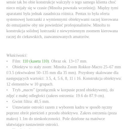
sensie tak bo obie konstrukcje walczyły o tego samego klienta choć
nieco mijały się w czasie (Minolta powstała wcześniej). Między tymi
aparatami była jednak zasadnicza różnica. Pentax to była oferta
systemowej lustrzanki z wymiennymi obiektywami raczej kierowana
do entuzjastów oby nie powiedzieć profesjonalistów. Minolta to
konstrukcja solidnej lustrzanki z niewymiennym zoomem kierowana
raczej do ciekawskich, zaawansowanych amatorów.
Właściwości:
• Film:
110 (kaseta 110)
. Obraz ok. 13×17 mm.
• Obiektyw to stały zoom: Minolta Zoom Rokkor-Macro 25–67 mm
f/3.5 (ekwiwalent 50–135 mm dla 35 mm). Przysłony skalowane dla
następujących wartości: 3.5, 4, 5.6, 8, 11 i 16. Konstrukcja obiektywu:
12 elementów w 10 grupach.
• Tryb „
macro
” (przełącznik w korpusie przed obiektywem), do
zdjęć z małej odległości (zakres ostrzenia: 19.6 do 87.9 cm).
• Gwint filtra: 40,5 mm.
• Ustawianie ostrości razem z wyborem kadru w sposób ręczny
poprzez obrót pierścień z przodu obiektywu. Zakres ostrzenia (poza
makro) 1.1m do nieskończoności. Pole dzielone na matówce
ułatwiające nastawienie ostrości.