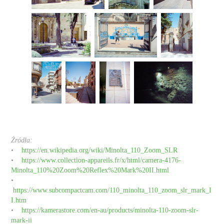
Źródła:
•
https://en.wikipedia.org/wiki/Minolta_110_Zoom_SLR
•
https://www.collection-appareils.fr/x/html/camera-4176-
Minolta_110%20Zoom%20Reflex%20Mark%20II.html
•
https://www.subcompactcam.com/110_minolta_110_zoom_slr_mark_I
I.htm
•
https://kamerastore.com/en-au/products/minolta-110-zoom-slr-
mark-ii