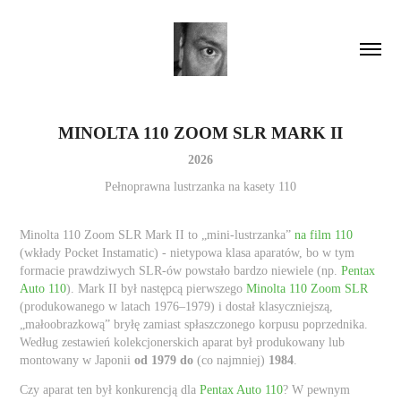
MINOLTA 110 ZOOM SLR MARK II
2026
Pełnoprawna lustrzanka na kasety 110
Minolta 110 Zoom SLR Mark II to „mini-lustrzanka”
na film 110
(wkłady Pocket Instamatic) - nietypowa klasa aparatów, bo w tym
formacie prawdziwych SLR-ów powstało bardzo niewiele (np.
Pentax
Auto 110
). Mark II był następcą pierwszego
Minolta 110 Zoom SLR
(produkowanego w latach 1976–1979) i dostał klasyczniejszą,
„małoobrazkową” bryłę zamiast spłaszczonego korpusu poprzednika.
Według zestawień kolekcjonerskich aparat był produkowany lub
montowany w Japonii
od 1979
do
(co najmniej)
1984
.
Czy aparat ten był konkurencją dla
Pentax Auto 110
? W pewnym