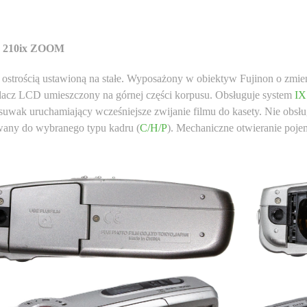
x 210ix ZOOM
 ostrością ustawioną na stałe. Wyposażony w obiektyw Fujinon o zm
lacz LCD umieszczony na górnej części korpusu. Obsługuje system
IX
suwak uruchamiający wcześniejsze zwijanie filmu do kasety. Nie obsł
wany do wybranego typu kadru (
C/H/P
). Mechaniczne otwieranie poje