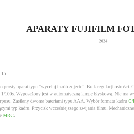
APARATY FUJIFILM FO
2024
 15
o prosty aparat typu “wyceluj i zrób zdjęcie”. Brak regulacji ostrośc
1/100s. Wyposażony jest w automatyczną lampę błyskową. Nie ma wyś
orpusu. Zasilany dwoma bateriami typu AAA. Wybór formatu kadru
C/
cymi typ kadru. Przycisk wcześniejszego zwijania filmu. Mechaniczne
je
MRC
.