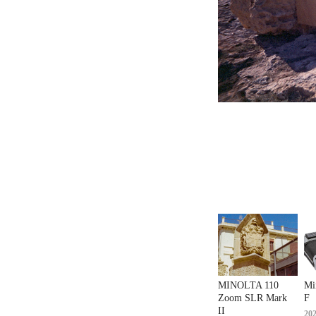
MINOLTA 110 
Mi
Zoom SLR Mark 
F
II
20