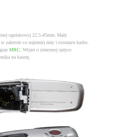
iennej ogniskowej 22.5-45mm. Mały
w zakresie co najmniej daty i rozmiaru kadru.
uguje
MRC
. Wizjer o zmiennej optyce
mnika na kasetę.