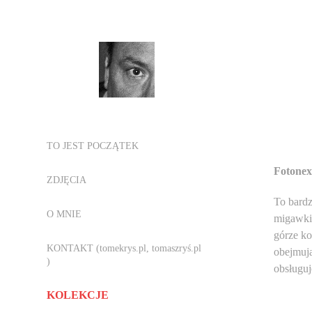
TO JEST POCZĄTEK
Fotonex
ZDJĘCIA
To bardz
O MNIE
migawki 
górze k
KONTAKT (tomekrys.pl, tomaszryś.pl
obejmują
)
obsługu
KOLEKCJE