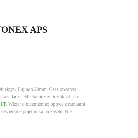
TONEX APS
i. Obiektyw Fujinon 28mm. Czas otwarcia
wietlacza. Mechaniczny licznik zdjęć na
H/P
. Wizjer o niezmiennej optyce z ramkami
 otwieranie pojemnika na kasetę. Nie