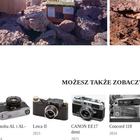
MOŻESZ TAKŻE ZOBACZYĆ
nolta AL i AL-
Leica II
CANON EE17 
Concord 118
demi
2023
2024
24
2025