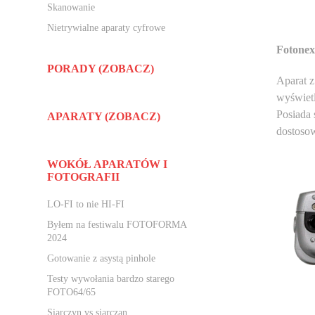
Skanowanie
Nietrywialne aparaty cyfrowe
Fotone
PORADY (ZOBACZ)
Aparat z
wyświet
Posiada 
APARATY (ZOBACZ)
dostoso
WOKÓŁ APARATÓW I
FOTOGRAFII
LO-FI to nie HI-FI
Byłem na festiwalu FOTOFORMA
2024
Gotowanie z asystą pinhole
Testy wywołania bardzo starego
FOTO64/65
Siarczyn vs siarczan