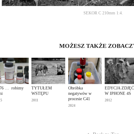
SEKOR C 210mm 1:4.
MOŻESZ TAKŻE ZOBACZYĆ
76 …  robimy 
TYTUŁEM 
Obróbka 
EDYCJA ZDJĘĆ 
mi
WSTĘPU
negatywów w 
W IPHONE 4S
procesie C41
25
2011
2012
2024