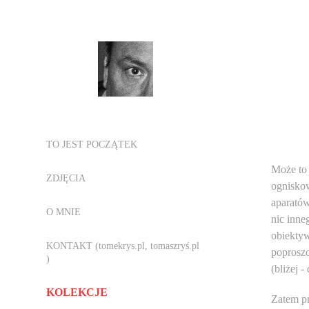
TO JEST POCZĄTEK
Może to 
ZDJĘCIA
ogniskow
aparatów
O MNIE
nic inne
obiektyw
KONTAKT (tomekrys.pl, tomaszryś.pl
poproszo
)
(bliżej - 
KOLEKCJE
Zatem p