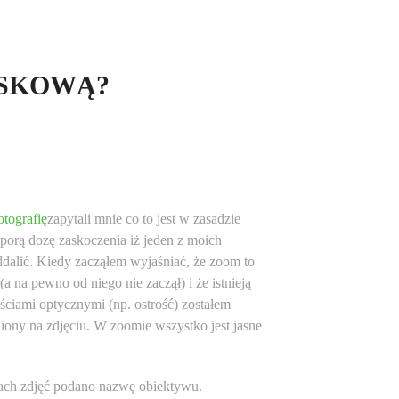
ISKOWĄ?
otografię
zapytali mnie co to jest w zasadzie
sporą dozę zaskoczenia iż jeden z moich
dalić. Kiedy zacząłem wyjaśniać, że zoom to
 na pewno od niego nie zaczął) i że istnieją
ściami optycznymi (np. ostrość) zostałem
ony na zdjęciu. W zoomie wszystko jest jasne
ach zdjęć podano nazwę obiektywu.