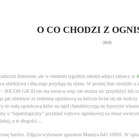
O CO CHODZI Z OGN
2010
zabrzmi śmiesznie, ale w ostatnim tygodniu młodzi adepci zabawy w
f
a obiektywu i dlaczego przydają się różne. W prostej linii chodziło o 
 - RICOH GR III nie ma zoom-u więc nie można nic przybliżyć lub od
go jak obiektyw ze zmienną ogniskową na którym świat się nie kończy (a
y ze stałą ogniskową które na ogół charakteryzują się lepszymi własno
ny o “łopatologiczny” przykład wpływu ogniskowej na obraz uwieczni
dalej), a te długości ...
roszę bardzo. Zdjęcia wykonane aparatem Mamiya 645 1000S. W opis