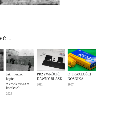
 ...
Jak mieszać 
PRZYWRÓCIĆ 
O TRWAŁOŚCI 
kąpiel 
DAWNY BLASK
NOŚNIKA
wywoływacza w 
2011
2007
koreksie?
2024