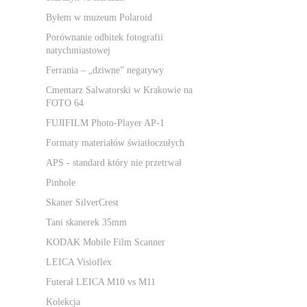
Byłem w muzeum Polaroid
Porównanie odbitek fotografii
natychmiastowej
Ferrania – „dziwne” negatywy
Cmentarz Salwatorski w Krakowie na
FOTO 64
FUJIFILM Photo-Player AP-1
Formaty materiałów światłoczułych
APS - standard który nie przetrwał
Pinhole
Skaner SilverCrest
Tani skanerek 35mm
KODAK Mobile Film Scanner
LEICA Visioflex
Futerał LEICA M10 vs M11
Kolekcja