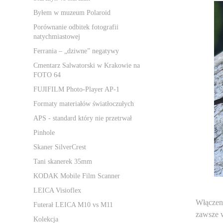
Byłem w muzeum Polaroid
Porównanie odbitek fotografii
natychmiastowej
Ferrania – „dziwne” negatywy
Cmentarz Salwatorski w Krakowie na
FOTO 64
FUJIFILM Photo-Player AP-1
Formaty materiałów światłoczułych
APS - standard który nie przetrwał
Pinhole
Skaner SilverCrest
Tani skanerek 35mm
KODAK Mobile Film Scanner
LEICA Visioflex
Włączen
Futerał LEICA M10 vs M11
zawsze w
Kolekcja