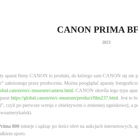
CANON PRIMA BF
2023
ty aparat firmy CANON to produkt, do którego sam CANON się nie pr
m
” założonego przez producenta. Można pooglądać aparaty fotograficzn
global.canon/en/c-museum/camera.html
. CANON określa tego typu apar
aparat
https://global.canon/en/c-museum/product/film237.html
. Jest to 
)
”, czyli po pierwsze wersja z obiektywem o zmiennej ogniskowej, a p
owoamerykański.
Prima 800
istnieje i sądząc po ilości ofert na aukcjach internetowych, 
całkiem sporo.