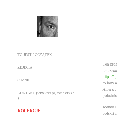
TO JEST POCZĄTEK
Ten pros
ZDJĘCIA
„
muzeu
https://
O MNIE
to inny 
America
KONTAKT (tomekrys.pl, tomaszryś.pl
południ
)
Jednak
KOLEKCJE
polski) 