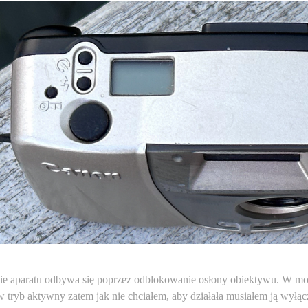
ie aparatu odbywa się poprzez odblokowanie osłony obiektywu. W mo
 tryb aktywny zatem jak nie chciałem, aby działała musiałem ją wył