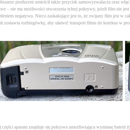
szarze producent umieścił także przycisk samowyzwalacza oraz włączn
we – nie ma możliwości otworzenia tylnej pokrywy, jeżeli film nie je
tleniem negatywu. Nieco zaskakujące jest to, że zwijany film jest w c
ń zostawia rozbiegówkę, aby ułatwić transport filmu do koreksu w p
 części aparatu znajduje się pokrywa umożliwiająca wymianę baterii 