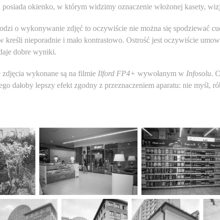
posiada okienko, w którym widzimy oznaczenie włożonej kasety, wizje
hodzi o wykonywanie zdjęć to oczywiście nie można się spodziewać cud
 kreśli nieporadnie i mało kontrastowo. Ostrość jest oczywiście umown
 daje dobre wyniki.
 zdjęcia wykonane są na filmie
Ilford FP4+
wywołanym w
Infosolu
. 
go dałoby lepszy efekt zgodny z przeznaczeniem aparatu: nie myśl, rób