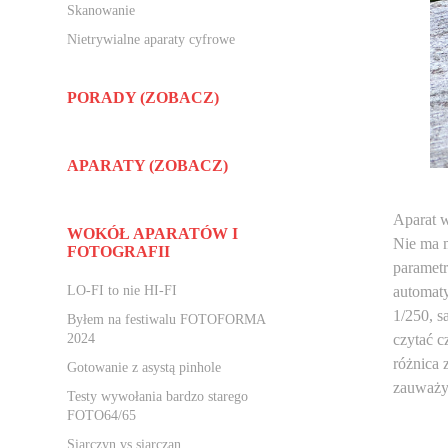
Skanowanie
Nietrywialne aparaty cyfrowe
PORADY (ZOBACZ)
APARATY (ZOBACZ)
Aparat 
WOKÓŁ APARATÓW I
Nie ma m
FOTOGRAFII
paramet
LO-FI to nie HI-FI
automaty
1/250, 
Byłem na festiwalu FOTOFORMA
2024
czytać c
różnica 
Gotowanie z asystą pinhole
zauważył
Testy wywołania bardzo starego
FOTO64/65
Siarczyn vs siarczan