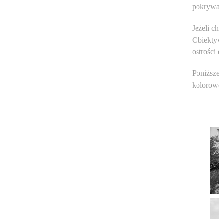
pokrywa 
Jeżeli c
Obiektyw
ostrości
Poniższe
kolorowe