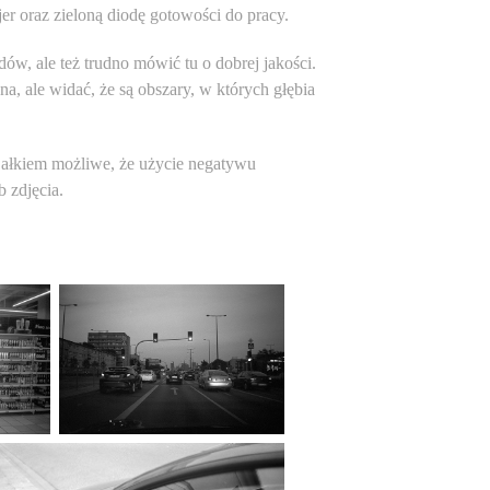
r oraz zieloną diodę gotowości do pracy.
ów, ale też trudno mówić tu o dobrej jakości.
a, ale widać, że są obszary, w których głębia
Całkiem możliwe, że użycie negatywu
 zdjęcia.