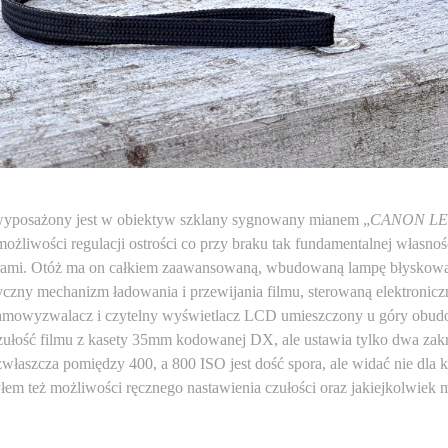
wyposażony jest w obiektyw szklany sygnowany mianem „
CANON LE
ożliwości regulacji ostrości co przy braku tak fundamentalnej własno
rami. Otóż ma on całkiem zaawansowaną, wbudowaną lampę błyskową
czny mechanizm ładowania i przewijania filmu, sterowaną elektronicz
samowyzwalacz i czytelny wyświetlacz LCD umieszczony u góry obudo
zułość filmu z kasety 35mm kodowanej DX, ale ustawia tylko dwa zakr
zwłaszcza pomiędzy 400, a 800 ISO jest dość spora, ale widać nie dla 
em też możliwości ręcznego nastawienia czułości oraz jakiejkolwiek 