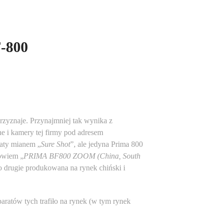
-800
zyznaje. Przynajmniej tak wynika z
e i kamery tej firmy pod adresem
aty mianem „
Sure Shot
”, ale jedyna Prima 800
bowiem „
PRIMA BF800 ZOOM (China, South
o drugie produkowana na rynek chiński i
aparatów tych trafiło na rynek (w tym rynek