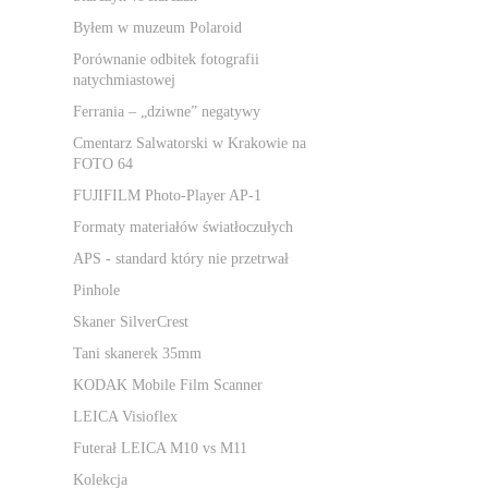
Byłem w muzeum Polaroid
Porównanie odbitek fotografii
natychmiastowej
Ferrania – „dziwne” negatywy
Cmentarz Salwatorski w Krakowie na
FOTO 64
FUJIFILM Photo-Player AP-1
Formaty materiałów światłoczułych
APS - standard który nie przetrwał
Pinhole
Skaner SilverCrest
Tani skanerek 35mm
KODAK Mobile Film Scanner
LEICA Visioflex
Futerał LEICA M10 vs M11
Kolekcja