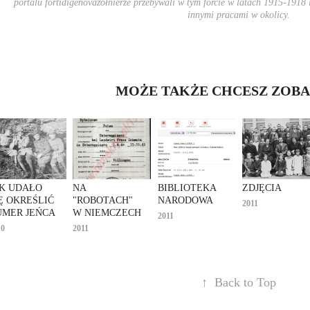
portalu fortidigenovażołnierze przebywali w tym forcie w latach 1915-1918 
innymi pracami w okolicy.
MOŻE TAKŻE CHCESZ ZOBAC
K UDAŁO 
NA 
BIBLIOTEKA 
ZDJĘCIA
Ę OKREŚLIĆ 
"ROBOTACH" 
NARODOWA
2011
UMER JEŃCA
W NIEMCZECH
2011
10
2011
↑
Back to Top