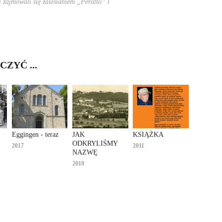
i zajmowali się zalesianiem „Peralto” i
ZYĆ ...
Eggingen - teraz
JAK 
KSIĄŻKA
ODKRYLIŚMY 
2017
2011
NAZWĘ
2010