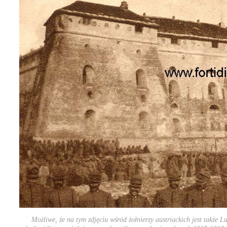
Możliwe, że na tym zdjęciu wśród żołnierzy austriackich jest także 