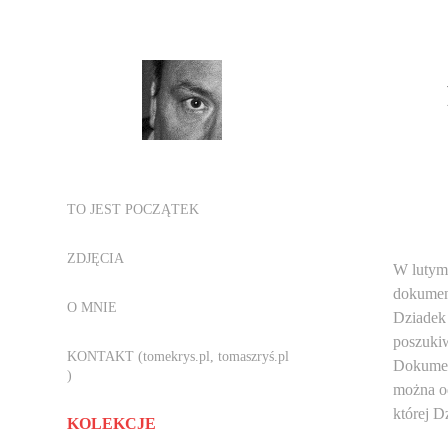
TO JEST POCZĄTEK
ZDJĘCIA
W lutym 
dokument
O MNIE
Dziadek 
poszuki
KONTAKT (tomekrys.pl, tomaszryś.pl
Dokument
)
można od
której D
KOLEKCJE