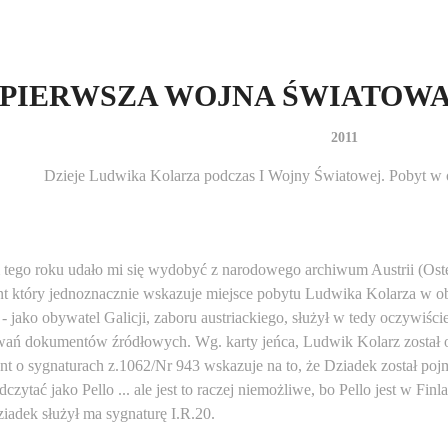
PIERWSZA WOJNA ŚWIATOWA 
2011
Dzieje Ludwika Kolarza podczas I Wojny Światowej. Pobyt w 
tego roku udało mi się wydobyć z narodowego archiwum Austrii (Osterr
 który jednoznacznie wskazuje miejsce pobytu Ludwika Kolarza w ob
- jako obywatel Galicji, zaboru austriackiego, służył w tedy oczywiście 
wań dokumentów źródłowych. Wg. karty jeńca, Ludwik Kolarz został 
 o sygnaturach z.1062/Nr 943 wskazuje na to, że Dziadek został po
czytać jako Pello ... ale jest to raczej niemożliwe, bo Pello jest w Fi
ziadek służył ma sygnaturę I.R.20.