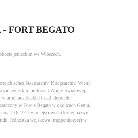
- FORT BEGATO
obozie jenieckim we Włoszech.
eichisches Staatsarchiv, Kriegsarchiv, Wien)
ozie jenieckim podczas I Wojny Światowej.
w armii austriackiej i stąd kierunek
osadzony w Forcie Begato w okolicach Genui.
jmany 19.8.1917 w miejscowości której nazwę
nlandii. Jednostka wojskowa (truppenkorper) w