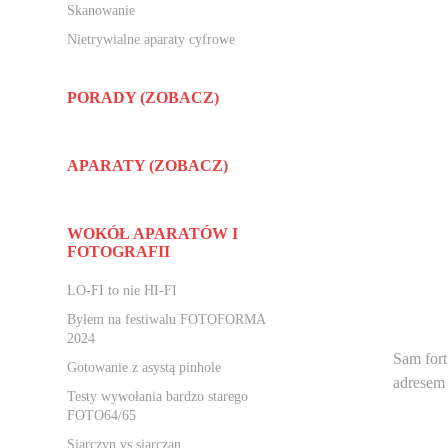
Skanowanie
Nietrywialne aparaty cyfrowe
PORADY (ZOBACZ)
APARATY (ZOBACZ)
WOKÓŁ APARATÓW I
FOTOGRAFII
LO-FI to nie HI-FI
Byłem na festiwalu FOTOFORMA
2024
Sam fort
Gotowanie z asystą pinhole
adrese
Testy wywołania bardzo starego
FOTO64/65
Siarczyn vs siarczan