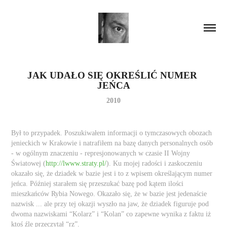
JAK UDAŁO SIĘ OKREŚLIĆ NUMER 
JEŃCA
2010
Był to przypadek. Poszukiwałem informacji o tymczasowych obozach
jenieckich w Krakowie i natrafiłem na bazę danych personalnych osób
- w ogólnym znaczeniu - represjonowanych w czasie II Wojny
Światowej (
http://lwww.straty.pl/
). Ku mojej radości i zaskoczeniu
okazało się, że dziadek w bazie jest i to z wpisem określającym numer
jeńca. Później starałem się przeszukać bazę pod kątem ilości
mieszkańców Rybia Nowego. Okazało się, że w bazie jest jedenaście
nazwisk ... ale przy tej okazji wyszło na jaw, że dziadek figuruje pod
dwoma nazwiskami “Kolarz” i “Kolan” co zapewne wynika z faktu iż
ktoś źle przeczytał “rz”.