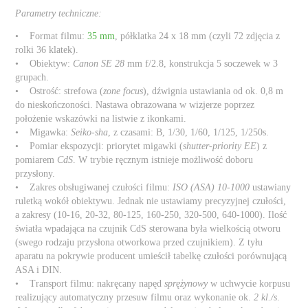
Parametry techniczne:
• Format filmu:
35 mm
, półklatka 24 x 18 mm (czyli 72 zdjęcia z
rolki 36 klatek).
• Obiektyw:
Canon SE 28
mm f/2.8, konstrukcja 5 soczewek w 3
grupach.
• Ostrość: strefowa (
zone focus
), dźwignia ustawiania od ok. 0,8 m
do nieskończoności. Nastawa obrazowana w wizjerze poprzez
położenie wskazówki na listwie z ikonkami.
• Migawka:
Seiko-sha
, z czasami: B, 1/30, 1/60, 1/125, 1/250s.
• Pomiar ekspozycji: priorytet migawki (
shutter-priority EE
) z
pomiarem
CdS
. W trybie ręcznym istnieje możliwość doboru
przysłony.
• Zakres obsługiwanej czułości filmu:
ISO (ASA) 10-1000
ustawiany
ruletką wokół obiektywu. Jednak nie ustawiamy precyzyjnej czułości,
a zakresy (10-16, 20-32, 80-125, 160-250, 320-500, 640-1000). Ilość
światła wpadająca na czujnik CdS sterowana była wielkością otworu
(swego rodzaju przysłona otworkowa przed czujnikiem). Z tyłu
aparatu na pokrywie producent umieścił tabelkę czułości porównującą
ASA i DIN.
• Transport filmu: nakręcany napęd
sprężynowy
w uchwycie korpusu
realizujący automatyczny przesuw filmu oraz wykonanie ok.
2 kl./s
.