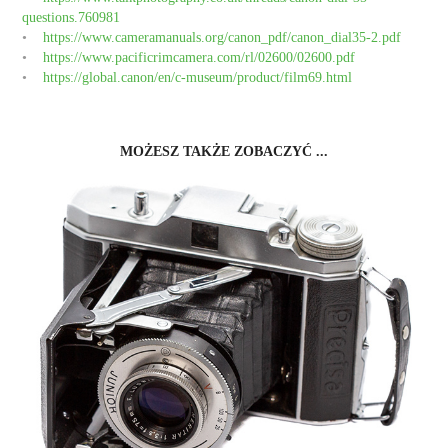
questions.760981
•
https://www.cameramanuals.org/canon_pdf/canon_dial35-2.pdf
•
https://www.pacificrimcamera.com/rl/02600/02600.pdf
•
https://global.canon/en/c-museum/product/film69.html
MOŻESZ TAKŻE ZOBACZYĆ ...