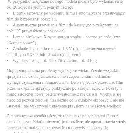
W przypadku fabrycznie nowego modelu można było wykonać serię
ok. 20 zdjęć na jednym pełnym naciągu.
• Licznik zerowany po włożeniu filmu i automatyczne przesuwający
film do bezpiecznej pozycji 1.
• Automatyczne przewijanie filmu do kasety (po przełączeniu na
tryb "R" przyciskiem w pokrywie).
• Lampa błyskowa: X-sync, gorąca stopka + boczne gniazdo (tzw.
"
German socket
").
• Zasilanie:1 x bateria rtęciowa1,3 V (aktualnie można używać
baterii typu PX625 lub LR44 z reduktorem).
• Wymiary i waga: ok. 99 x 76 x 44 mm, ok. 410 g
Mój egzemplarz ma problemy wynikające wieku. Przede wszystkim
sprężyna nie działa już tak świetnie i zapewne sam mechanizm
wymaga czyszczenia i nasmarowania. Dało się jednak przesuwać film
przez nakręcanie sprężyny praktycznie po każdym zdjęciu. Poza tym
mimo założonej nowej baterii światłomierz nie działał. Wychylał się
nieco od pozycji zerowej niezależnie od warunków ekspozycji, ale nie
ustawiał i nie wskazywał ustawienia przysłony na właściwą wielkość.
Z moich testów wynika także, że robienie zdjęć bez baterii (albo z
niedziałającym światłomierzem) jest możliwe, ale aparat ustawia wtedy
przysłonę na maksymalne otwarcie co oczywiście kończy się