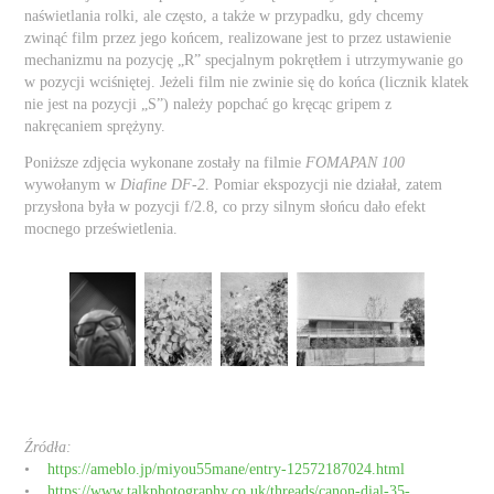
naświetlania rolki, ale często, a także w przypadku, gdy chcemy
zwinąć film przez jego końcem, realizowane jest to przez ustawienie
mechanizmu na pozycję „R” specjalnym pokrętłem i utrzymywanie go
w pozycji wciśniętej. Jeżeli film nie zwinie się do końca (licznik klatek
nie jest na pozycji „S”) należy popchać go kręcąc gripem z
nakręcaniem sprężyny.
Poniższe zdjęcia wykonane zostały na filmie
FOMAPAN 100
wywołanym w
Diafine DF-2
. Pomiar ekspozycji nie działał, zatem
przysłona była w pozycji f/2.8, co przy silnym słońcu dało efekt
mocnego prześwietlenia.
Źródła:
•
https://ameblo.jp/miyou55mane/entry-12572187024.html
•
https://www.talkphotography.co.uk/threads/canon-dial-35-