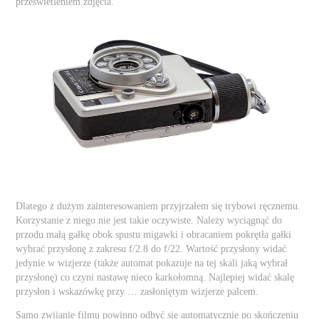
prześwietleniem zdjęcia.
Dlatego z dużym zainteresowaniem przyjrzałem się trybowi ręcznemu.
Korzystanie z niego nie jest takie oczywiste. Należy wyciągnąć do
przodu małą gałkę obok spustu migawki i obracaniem pokrętła gałki
wybrać przysłonę z zakresu f/2.8 do f/22. Wartość przysłony widać
jedynie w wizjerze (także automat pokazuje na tej skali jaką wybrał
przysłonę) co czyni nastawę nieco karkołomną. Najlepiej widać skalę
przysłon i wskazówkę przy … zasłoniętym wizjerze palcem.
Samo zwijanie filmu powinno odbyć się automatycznie po skończeniu